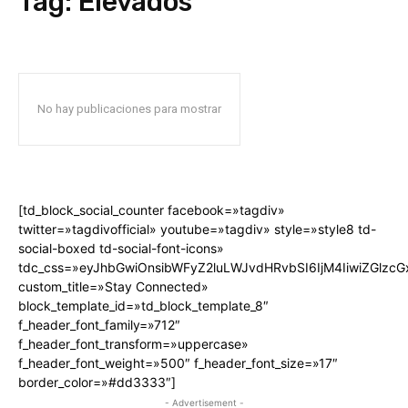
Tag:
Elevados
No hay publicaciones para mostrar
[td_block_social_counter facebook=»tagdiv»
twitter=»tagdivofficial» youtube=»tagdiv» style=»style8 td-
social-boxed td-social-font-icons»
tdc_css=»eyJhbGwiOnsibWFyZ2luLWJvdHRvbSI6IjM4IiwiZGlz
custom_title=»Stay Connected»
block_template_id=»td_block_template_8″
f_header_font_family=»712″
f_header_font_transform=»uppercase»
f_header_font_weight=»500″ f_header_font_size=»17″
border_color=»#dd3333″]
- Advertisement -