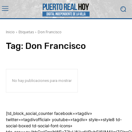
Inicio
Etiquetas
Don Francisco
Tag:
Don Francisco
No hay publicaciones para mostrar
[td_block_social_counter facebook=»tagdiv»
twitter=»tagdivofficial» youtube=»tagdiv» style=»style8 td-
social-boxed td-social-font-icons»
tdc_css=»eyJhbGwiOnsibWFyZ2luLWJvdHRvbSI6IjM4IiwiZGlz