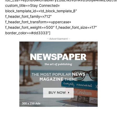
custom_title=»Stay Connected»
block_template_id=»td_block_template_8″
f_header_font_family=»712″
f_header_font_transform=»uppercase»
f_header_font_weight=»500″ f_header_font_size=»17″
border_color=»#dd3333″]
- Advertisement -