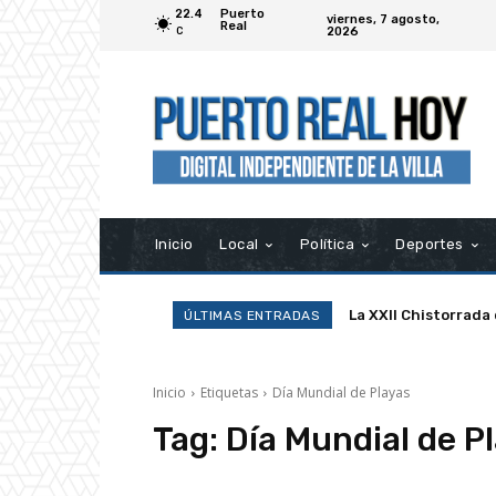
22.4
Puerto
viernes, 7 agosto,
Real
2026
C
Inicio
Local
Política
Deportes
La XXII Chistorrada
ÚLTIMAS ENTRADAS
Inicio
Etiquetas
Día Mundial de Playas
Tag:
Día Mundial de P