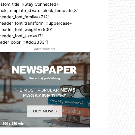
ustom_title=»Stay Connected»
lock_template_id=»td_block_template_8″
header_font_family=»712″
_header_font_transform=»uppercase»
_header_font_weight=»500″
header_font_size=»17″
order_color=»#dd3333″]
- Advertisement -