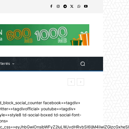
nterés
d_block_social_counter facebook=»tagdiv»
itter=»tagdivofficial» youtube=»tagdiv»
yle=»style8 td-social-boxed td-social-font-
ons»
dc_css=»eyJhbGwiOnsibWFyZ2luLWJvdHRvbSI6IjM4IiwiZGlzcGxhe