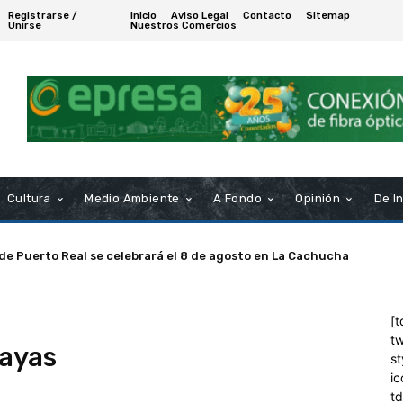
Registrarse /
Inicio
Aviso Legal
Contacto
Sitemap
Unirse
Nuestros Comercios
Cultura
Medio Ambiente
A Fondo
Opinión
De I
 de Puerto Real se celebrará el 8 de agosto en La Cachucha
[t
tw
layas
st
ic
t