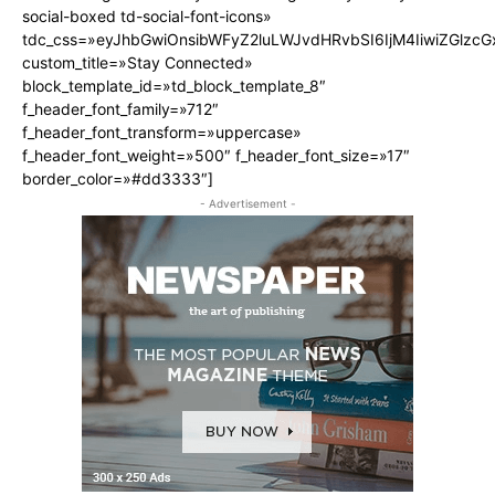
social-boxed td-social-font-icons»
tdc_css=»eyJhbGwiOnsibWFyZ2luLWJvdHRvbSI6IjM4IiwiZGlz
custom_title=»Stay Connected»
block_template_id=»td_block_template_8″
f_header_font_family=»712″
f_header_font_transform=»uppercase»
f_header_font_weight=»500″ f_header_font_size=»17″
border_color=»#dd3333″]
- Advertisement -