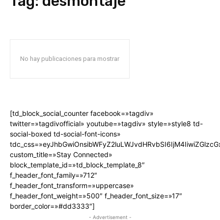
Tag:
desmontaje
No hay publicaciones para mostrar
[td_block_social_counter facebook=»tagdiv»
twitter=»tagdivofficial» youtube=»tagdiv» style=»style8 td-
social-boxed td-social-font-icons»
tdc_css=»eyJhbGwiOnsibWFyZ2luLWJvdHRvbSI6IjM4IiwiZGlz
custom_title=»Stay Connected»
block_template_id=»td_block_template_8″
f_header_font_family=»712″
f_header_font_transform=»uppercase»
f_header_font_weight=»500″ f_header_font_size=»17″
border_color=»#dd3333″]
- Advertisement -