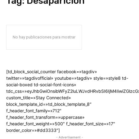
Tag:
Desaparición
No hay publicaciones para mostrar
[td_block_social_counter facebook=»tagdiv»
twitter=»tagdivofficial» youtube=»tagdiv» style=»style8 td-
social-boxed td-social-font-icons»
tdc_css=»eyJhbGwiOnsibWFyZ2luLWJvdHRvbSI6IjM4IiwiZGlz
custom_title=»Stay Connected»
block_template_id=»td_block_template_8″
f_header_font_family=»712″
f_header_font_transform=»uppercase»
f_header_font_weight=»500″ f_header_font_size=»17″
border_color=»#dd3333″]
- Advertisement -