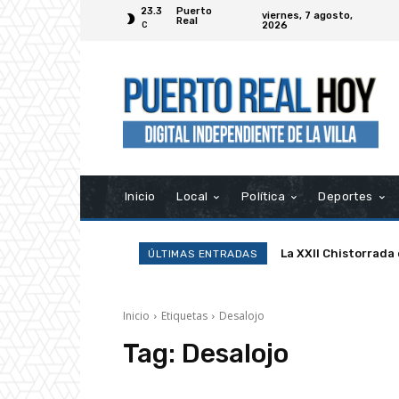
23.3
Puerto
viernes, 7 agosto,
Real
2026
C
Inicio
Local
Política
Deportes
La XXII Chistorrada
ÚLTIMAS ENTRADAS
Inicio
Etiquetas
Desalojo
Tag:
Desalojo