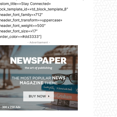
ustom_title=»Stay Connected»
lock_template_id=»td_block_template_8″
header_font_family=»712″
_header_font_transform=»uppercase»
_header_font_weight=»500″
header_font_size=»17″
order_color=»#dd3333″]
- Advertisement -