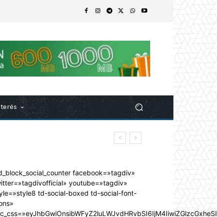
nterés
d_block_social_counter facebook=»tagdiv»
itter=»tagdivofficial» youtube=»tagdiv»
yle=»style8 td-social-boxed td-social-font-
ons»
dc_css=»eyJhbGwiOnsibWFyZ2luLWJvdHRvbSI6IjM4IiwiZGlzcGxhe