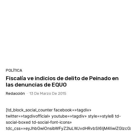
POLÍTICA
Fiscalía ve indicios de delito de Peinado en
las denuncias de EQUO
Redacción
-
13 De Marzo De 2015
[td_block_social_counter facebook=»tagdiv»
twitter=»tagdivofficial» youtube=»tagdiv» style=»style8 td-
social-boxed td-social-font-icons»
tdc_css=»eyJhbGwiOnsibWFyZ2luLWJvdHRvbSI6IjM4IiwiZGlz