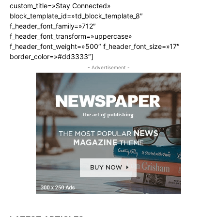
custom_title=»Stay Connected»
block_template_id=»td_block_template_8″
f_header_font_family=»712″
f_header_font_transform=»uppercase»
f_header_font_weight=»500″ f_header_font_size=»17″
border_color=»#dd3333″]
- Advertisement -