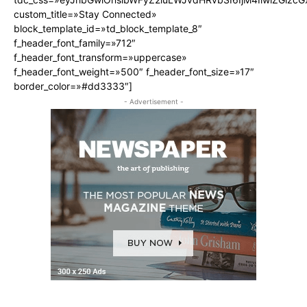
custom_title=»Stay Connected»
block_template_id=»td_block_template_8″
f_header_font_family=»712″
f_header_font_transform=»uppercase»
f_header_font_weight=»500″ f_header_font_size=»17″
border_color=»#dd3333″]
- Advertisement -