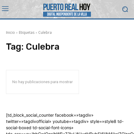
Inicio
Etiquetas
Culebra
Tag:
Culebra
No hay publicaciones para mostrar
[td_block_social_counter facebook=»tagdiv»
twitter=»tagdivofficial» youtube=»tagdiv» style=»style8 td-
social-boxed td-social-font-icons»
tdc_css=»eyJhbGwiOnsibWFyZ2luLWJvdHRvbSI6IjM4IiwiZGlz