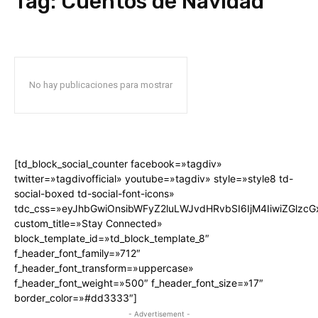
Tag:
Cuentos de Navidad
No hay publicaciones para mostrar
[td_block_social_counter facebook=»tagdiv»
twitter=»tagdivofficial» youtube=»tagdiv» style=»style8 td-
social-boxed td-social-font-icons»
tdc_css=»eyJhbGwiOnsibWFyZ2luLWJvdHRvbSI6IjM4IiwiZGlz
custom_title=»Stay Connected»
block_template_id=»td_block_template_8″
f_header_font_family=»712″
f_header_font_transform=»uppercase»
f_header_font_weight=»500″ f_header_font_size=»17″
border_color=»#dd3333″]
- Advertisement -