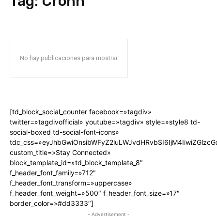
Tag:
Crohn
No hay publicaciones para mostrar
[td_block_social_counter facebook=»tagdiv»
twitter=»tagdivofficial» youtube=»tagdiv» style=»style8 td-
social-boxed td-social-font-icons»
tdc_css=»eyJhbGwiOnsibWFyZ2luLWJvdHRvbSI6IjM4IiwiZGlz
custom_title=»Stay Connected»
block_template_id=»td_block_template_8″
f_header_font_family=»712″
f_header_font_transform=»uppercase»
f_header_font_weight=»500″ f_header_font_size=»17″
border_color=»#dd3333″]
- Advertisement -