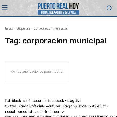
Inicio
Etiquetas
Corporacion municipal
Tag:
corporacion municipal
No hay publicaciones para mostrar
[td_block_social_counter facebook=»tagdiv»
twitter=»tagdivofficial» youtube=»tagdiv» style=»style8 td-
social-boxed td-social-font-icons»
tdc_css=»eyJhbGwiOnsibWFyZ2luLWJvdHRvbSI6IjM4IiwiZGlz