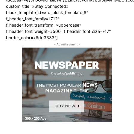
custom_title=»Stay Connected»
block_template_id=»td_block_template_8″
f_header_font_family=»712″
f_header_font_transform=»uppercase»
f_header_font_weight=»500″ f_header_font_size=»17″
border_color=»#dd3333″]
- Advertisement -