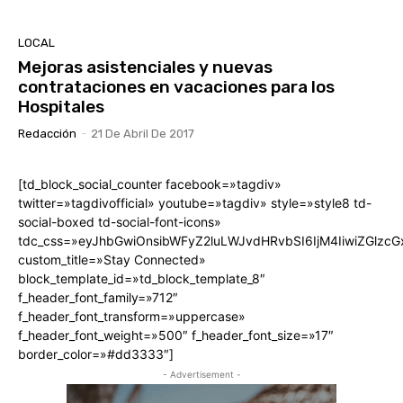
LOCAL
Mejoras asistenciales y nuevas
contrataciones en vacaciones para los
Hospitales
Redacción
-
21 De Abril De 2017
[td_block_social_counter facebook=»tagdiv»
twitter=»tagdivofficial» youtube=»tagdiv» style=»style8 td-
social-boxed td-social-font-icons»
tdc_css=»eyJhbGwiOnsibWFyZ2luLWJvdHRvbSI6IjM4IiwiZGlz
custom_title=»Stay Connected»
block_template_id=»td_block_template_8″
f_header_font_family=»712″
f_header_font_transform=»uppercase»
f_header_font_weight=»500″ f_header_font_size=»17″
border_color=»#dd3333″]
- Advertisement -