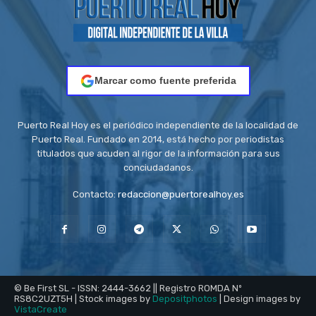
Marcar como fuente preferida
Puerto Real Hoy es el periódico independiente de la localidad de
Puerto Real. Fundado en 2014, está hecho por periodistas
titulados que acuden al rigor de la información para sus
conciudadanos.
Contacto:
redaccion@puertorealhoy.es
© Be First SL - ISSN: 2444-3662 || Registro ROMDA Nº
RS8C2UZT5H | Stock images by
Depositphotos
| Design images by
VistaCreate