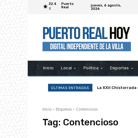
32.4
Puerto
jueves, 6 agosto,
Real
2026
C
Inicio
Local
Política
Deportes
La XXII Chistorrada
ÚLTIMAS ENTRADAS
Inicio
Etiquetas
Contencioso
Tag:
Contencioso