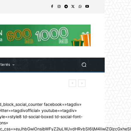
nterés
d_block_social_counter facebook=»tagdiv»
itter=»tagdivofficial» youtube=»tagdiv»
yle=»style8 td-social-boxed td-social-font-
ons»
dc_css=»eyJhbGwiOnsibWFyZ2luLWJvdHRvbSI6IjM4IiwiZGlzcGxhe