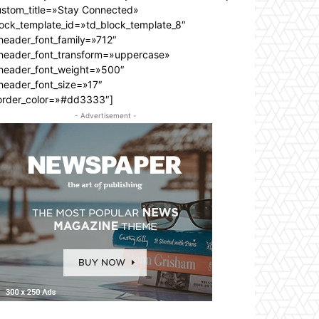
ustom_title=»Stay Connected»
lock_template_id=»td_block_template_8″
header_font_family=»712″
_header_font_transform=»uppercase»
_header_font_weight=»500″
header_font_size=»17″
order_color=»#dd3333″]
- Advertisement -