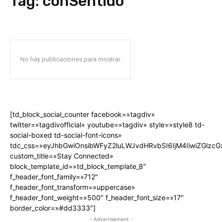
Tag:
conSentido
No hay publicaciones para mostrar
[td_block_social_counter facebook=»tagdiv»
twitter=»tagdivofficial» youtube=»tagdiv» style=»style8 td-
social-boxed td-social-font-icons»
tdc_css=»eyJhbGwiOnsibWFyZ2luLWJvdHRvbSI6IjM4IiwiZGlz
custom_title=»Stay Connected»
block_template_id=»td_block_template_8″
f_header_font_family=»712″
f_header_font_transform=»uppercase»
f_header_font_weight=»500″ f_header_font_size=»17″
border_color=»#dd3333″]
- Advertisement -