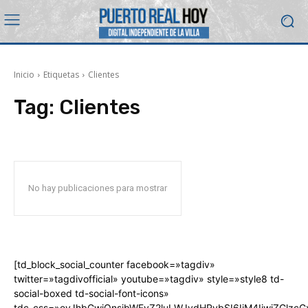
Inicio
Etiquetas
Clientes
Tag:
Clientes
No hay publicaciones para mostrar
[td_block_social_counter facebook=»tagdiv»
twitter=»tagdivofficial» youtube=»tagdiv» style=»style8 td-
social-boxed td-social-font-icons»
tdc_css=»eyJhbGwiOnsibWFyZ2luLWJvdHRvbSI6IjM4IiwiZGlz