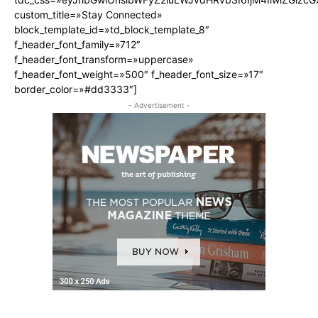
custom_title=»Stay Connected»
block_template_id=»td_block_template_8″
f_header_font_family=»712″
f_header_font_transform=»uppercase»
f_header_font_weight=»500″ f_header_font_size=»17″
border_color=»#dd3333″]
- Advertisement -