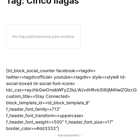
Tag:
Cinco llagas
No hay publicaciones para mostrar
[td_block_social_counter facebook=»tagdiv»
twitter=»tagdivofficial» youtube=»tagdiv» style=»style8 td-
social-boxed td-social-font-icons»
tdc_css=»eyJhbGwiOnsibWFyZ2luLWJvdHRvbSI6IjM4IiwiZGlz
custom_title=»Stay Connected»
block_template_id=»td_block_template_8″
f_header_font_family=»712″
f_header_font_transform=»uppercase»
f_header_font_weight=»500″ f_header_font_size=»17″
border_color=»#dd3333″]
- Advertisement -