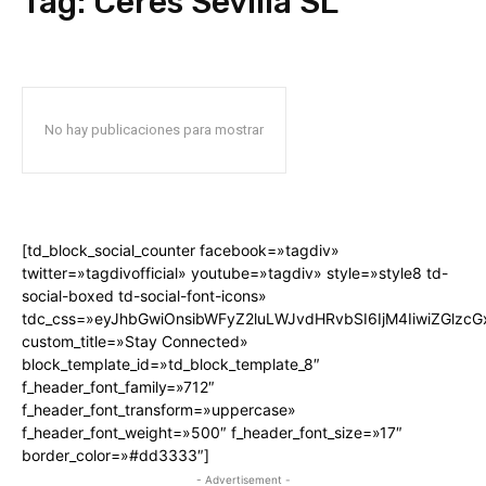
Tag:
Ceres Sevilla SL
No hay publicaciones para mostrar
[td_block_social_counter facebook=»tagdiv»
twitter=»tagdivofficial» youtube=»tagdiv» style=»style8 td-
social-boxed td-social-font-icons»
tdc_css=»eyJhbGwiOnsibWFyZ2luLWJvdHRvbSI6IjM4IiwiZGlz
custom_title=»Stay Connected»
block_template_id=»td_block_template_8″
f_header_font_family=»712″
f_header_font_transform=»uppercase»
f_header_font_weight=»500″ f_header_font_size=»17″
border_color=»#dd3333″]
- Advertisement -