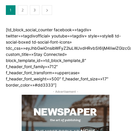
1
2
3
[td_block_social_counter facebook=»tagdiv»
twitter=»tagdivofficial» youtube=»tagdiv» style=»style8 td-
social-boxed td-social-font-icons»
tdc_css=»eyJhbGwiOnsibWFyZ2luLWJvdHRvbSI6IjM4IiwiZGlz
custom_title=»Stay Connected»
block_template_id=»td_block_template_8″
f_header_font_family=»712″
f_header_font_transform=»uppercase»
f_header_font_weight=»500″ f_header_font_size=»17″
border_color=»#dd3333″]
- Advertisement -