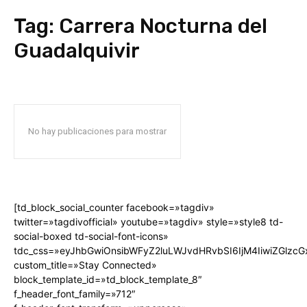
Tag:
Carrera Nocturna del
Guadalquivir
No hay publicaciones para mostrar
[td_block_social_counter facebook=»tagdiv»
twitter=»tagdivofficial» youtube=»tagdiv» style=»style8 td-
social-boxed td-social-font-icons»
tdc_css=»eyJhbGwiOnsibWFyZ2luLWJvdHRvbSI6IjM4IiwiZGlz
custom_title=»Stay Connected»
block_template_id=»td_block_template_8″
f_header_font_family=»712″