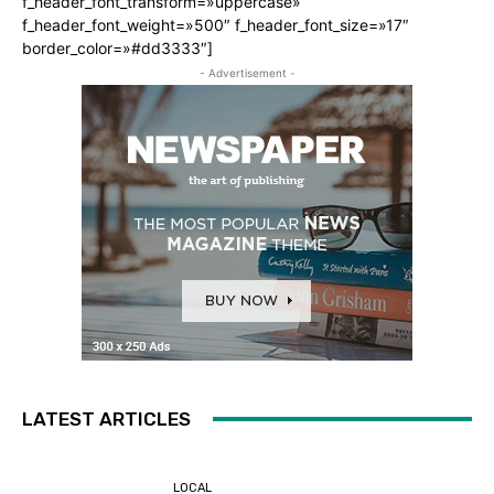
f_header_font_transform=»uppercase»
f_header_font_weight=»500″ f_header_font_size=»17″
border_color=»#dd3333″]
- Advertisement -
LATEST ARTICLES
LOCAL