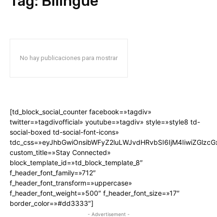
Tag:
Bilingüe
No hay publicaciones para mostrar
[td_block_social_counter facebook=»tagdiv»
twitter=»tagdivofficial» youtube=»tagdiv» style=»style8 td-
social-boxed td-social-font-icons»
tdc_css=»eyJhbGwiOnsibWFyZ2luLWJvdHRvbSI6IjM4IiwiZGlz
custom_title=»Stay Connected»
block_template_id=»td_block_template_8″
f_header_font_family=»712″
f_header_font_transform=»uppercase»
f_header_font_weight=»500″ f_header_font_size=»17″
border_color=»#dd3333″]
- Advertisement -