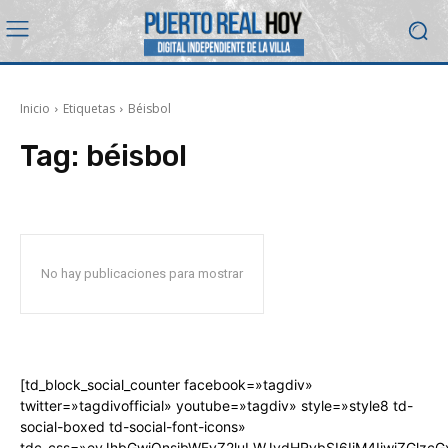
Inicio
Etiquetas
Béisbol
Tag:
béisbol
No hay publicaciones para mostrar
[td_block_social_counter facebook=»tagdiv»
twitter=»tagdivofficial» youtube=»tagdiv» style=»style8 td-
social-boxed td-social-font-icons»
tdc_css=»eyJhbGwiOnsibWFyZ2luLWJvdHRvbSI6IjM4IiwiZGlz