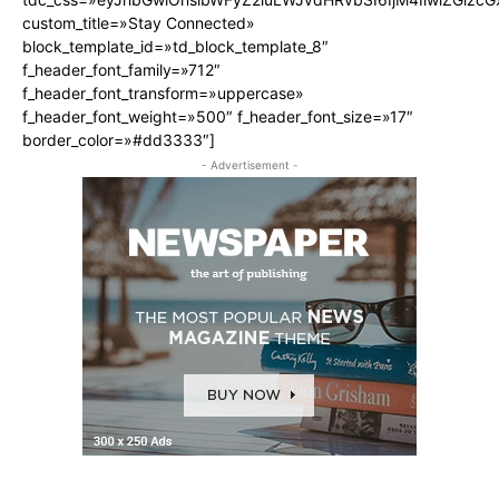
custom_title=»Stay Connected»
block_template_id=»td_block_template_8″
f_header_font_family=»712″
f_header_font_transform=»uppercase»
f_header_font_weight=»500″ f_header_font_size=»17″
border_color=»#dd3333″]
- Advertisement -