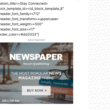
ustom_title=»Stay Connected»
lock_template_id=»td_block_template_8″
header_font_family=»712″
_header_font_transform=»uppercase»
_header_font_weight=»500″
header_font_size=»17″
order_color=»#dd3333″]
- Advertisement -