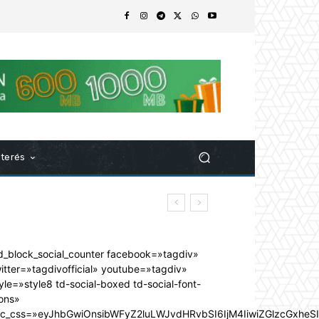
nterés
d_block_social_counter facebook=»tagdiv»
itter=»tagdivofficial» youtube=»tagdiv»
yle=»style8 td-social-boxed td-social-font-
ons»
dc_css=»eyJhbGwiOnsibWFyZ2luLWJvdHRvbSI6IjM4IiwiZGlzcGxhe