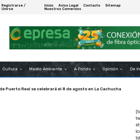
Registrarse /
Inicio
Aviso Legal
Contacto
Sitemap
Unirse
Nuestros Comercios
Cultura
Medio Ambiente
A Fondo
Opinión
De I
 de Puerto Real se celebrará el 8 de agosto en La Cachucha
[t
tw
st
ic
t