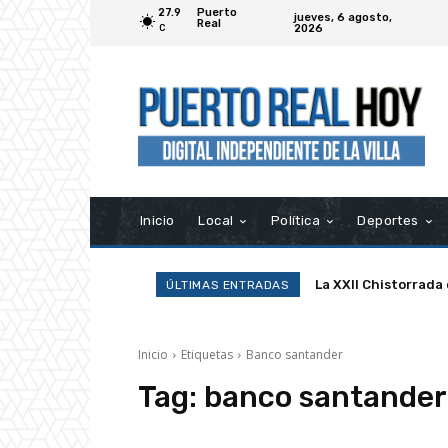
27.9
Puerto
jueves, 6 agosto,
Real
2026
C
Inicio
Local
Política
Deportes
La XXII Chistorrada
ÚLTIMAS ENTRADAS
Inicio
Etiquetas
Banco santander
Tag:
banco santander