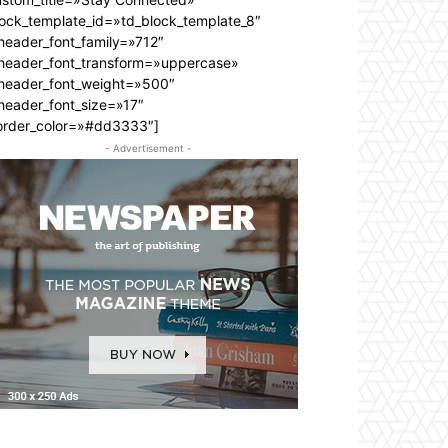
lock_template_id=»td_block_template_8″
header_font_family=»712″
_header_font_transform=»uppercase»
_header_font_weight=»500″
header_font_size=»17″
order_color=»#dd3333″]
- Advertisement -