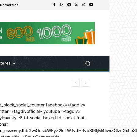
 Comercios
nterés
d_block_social_counter facebook=»tagdiv»
itter=»tagdivofficial» youtube=»tagdiv»
yle=»style8 td-social-boxed td-social-font-
ons»
dc_css=»eyJhbGwiOnsibWFyZ2luLWJvdHRvbSI6IjM4IiwiZGlzcGxhe
ustom_title=»Stay Connected»