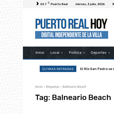
C
24.7
Puerto Real
viernes, 3 julio, 2026
R
Inicio
Local
Política
Deportes
El Río San Pedro se 
ÚLTIMAS ENTRADAS
Inicio
Etiquetas
Balneario Beach
Tag:
Balneario Beach