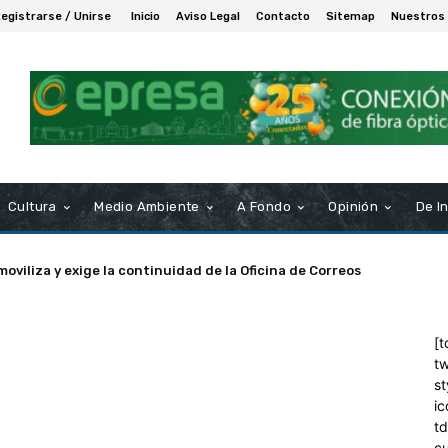
egistrarse / Unirse
Inicio
Aviso Legal
Contacto
Sitemap
Nuestros
Cultura
Medio Ambiente
A Fondo
Opinión
De I
moviliza y exige la continuidad de la Oficina de Correos
[t
tw
st
ic
t
c