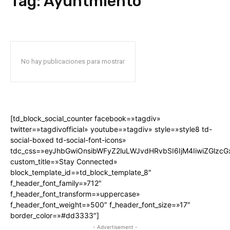
Tag:
Ayuntmiento
No hay publicaciones para mostrar
[td_block_social_counter facebook=»tagdiv»
twitter=»tagdivofficial» youtube=»tagdiv» style=»style8 td-
social-boxed td-social-font-icons»
tdc_css=»eyJhbGwiOnsibWFyZ2luLWJvdHRvbSI6IjM4IiwiZGlz
custom_title=»Stay Connected»
block_template_id=»td_block_template_8″
f_header_font_family=»712″
f_header_font_transform=»uppercase»
f_header_font_weight=»500″ f_header_font_size=»17″
border_color=»#dd3333″]
- Advertisement -