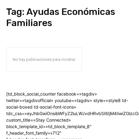
Tag:
Ayudas Económicas
Familiares
No hay publicaciones para mostrar
[td_block_social_counter facebook=»tagdiv»
twitter=»tagdivofficial» youtube=»tagdiv» style=»style8 td-
social-boxed td-social-font-icons»
tdc_css=»eyJhbGwiOnsibWFyZ2luLWJvdHRvbSI6IjM4IiwiZGlz
custom_title=»Stay Connected»
block_template_id=»td_block_template_8″
f_header_font_family=»712″