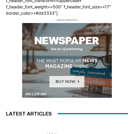
f_header_font_transform=»uppercase»
f_header_font_weight=»500″ f_header_font_size=»17″
border_color=»#dd3333″]
- Advertisement -
LATEST ARTICLES