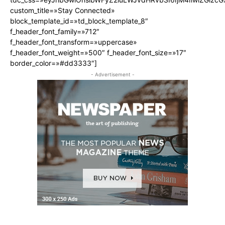
custom_title=»Stay Connected»
block_template_id=»td_block_template_8″
f_header_font_family=»712″
f_header_font_transform=»uppercase»
f_header_font_weight=»500″ f_header_font_size=»17″
border_color=»#dd3333″]
- Advertisement -