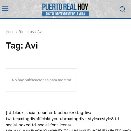
Inicio
Etiquetas
Avi
Tag:
Avi
No hay publicaciones para mostrar
[td_block_social_counter facebook=»tagdiv»
twitter=»tagdivofficial» youtube=»tagdiv» style=»style8 td-
social-boxed td-social-font-icons»
tdc_css=»eyJhbGwiOnsibWFyZ2luLWJvdHRvbSI6IjM4IiwiZGlz