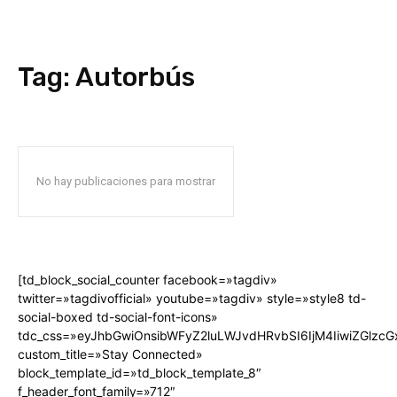
Tag:
Autorbús
No hay publicaciones para mostrar
[td_block_social_counter facebook=»tagdiv»
twitter=»tagdivofficial» youtube=»tagdiv» style=»style8 td-
social-boxed td-social-font-icons»
tdc_css=»eyJhbGwiOnsibWFyZ2luLWJvdHRvbSI6IjM4IiwiZGlz
custom_title=»Stay Connected»
block_template_id=»td_block_template_8″
f_header_font_family=»712″