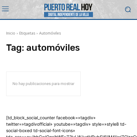
Inicio
Etiquetas
Automóviles
Tag:
automóviles
No hay publicaciones para mostrar
[td_block_social_counter facebook=»tagdiv»
twitter=»tagdivofficial» youtube=»tagdiv» style=»style8 td-
social-boxed td-social-font-icons»
tdc_css=»eyJhbGwiOnsibWFyZ2luLWJvdHRvbSI6IjM4IiwiZGlz