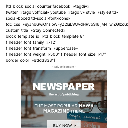
[td_block_social_counter facebook=»tagdiv»
twitter=»tagdivofficial» youtube=»tagdiv» style=»style8 td-
social-boxed td-social-font-icons»
tdc_css=»eyJhbGwiOnsibWFyZ2luLWJvdHRvbSI6IjM4IiwiZGlz
custom_title=»Stay Connected»
block_template_id=»td_block_template_8″
f_header_font_family=»712″
f_header_font_transform=»uppercase»
f_header_font_weight=»500″ f_header_font_size=»17″
border_color=»#dd3333″]
- Advertisement -