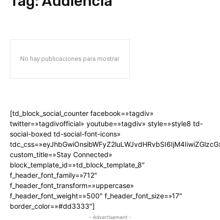
Tag:
Audiencia
No hay publicaciones para mostrar
[td_block_social_counter facebook=»tagdiv»
twitter=»tagdivofficial» youtube=»tagdiv» style=»style8 td-
social-boxed td-social-font-icons»
tdc_css=»eyJhbGwiOnsibWFyZ2luLWJvdHRvbSI6IjM4IiwiZGlz
custom_title=»Stay Connected»
block_template_id=»td_block_template_8″
f_header_font_family=»712″
f_header_font_transform=»uppercase»
f_header_font_weight=»500″ f_header_font_size=»17″
border_color=»#dd3333″]
- Advertisement -