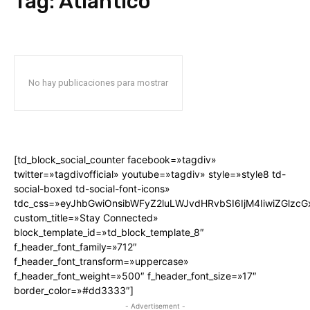
Tag:
Atlántico
No hay publicaciones para mostrar
[td_block_social_counter facebook=»tagdiv»
twitter=»tagdivofficial» youtube=»tagdiv» style=»style8 td-
social-boxed td-social-font-icons»
tdc_css=»eyJhbGwiOnsibWFyZ2luLWJvdHRvbSI6IjM4IiwiZGlz
custom_title=»Stay Connected»
block_template_id=»td_block_template_8″
f_header_font_family=»712″
f_header_font_transform=»uppercase»
f_header_font_weight=»500″ f_header_font_size=»17″
border_color=»#dd3333″]
- Advertisement -