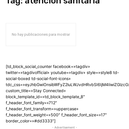
Tag:
atención sanitaria
No hay publicaciones para mostrar
[td_block_social_counter facebook=»tagdiv»
twitter=»tagdivofficial» youtube=»tagdiv» style=»style8 td-
social-boxed td-social-font-icons»
tdc_css=»eyJhbGwiOnsibWFyZ2luLWJvdHRvbSI6IjM4IiwiZGlz
custom_title=»Stay Connected»
block_template_id=»td_block_template_8″
f_header_font_family=»712″
f_header_font_transform=»uppercase»
f_header_font_weight=»500″ f_header_font_size=»17″
border_color=»#dd3333″]
- Advertisement -