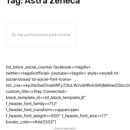
Tag:
Astra Zeneca
No hay publicaciones para mostrar
[td_block_social_counter facebook=»tagdiv»
twitter=»tagdivofficial» youtube=»tagdiv» style=»style8 td-
social-boxed td-social-font-icons»
tdc_css=»eyJhbGwiOnsibWFyZ2luLWJvdHRvbSI6IjM4IiwiZGlz
custom_title=»Stay Connected»
block_template_id=»td_block_template_8″
f_header_font_family=»712″
f_header_font_transform=»uppercase»
f_header_font_weight=»500″ f_header_font_size=»17″
border_color=»#dd3333″]
- Advertisement -