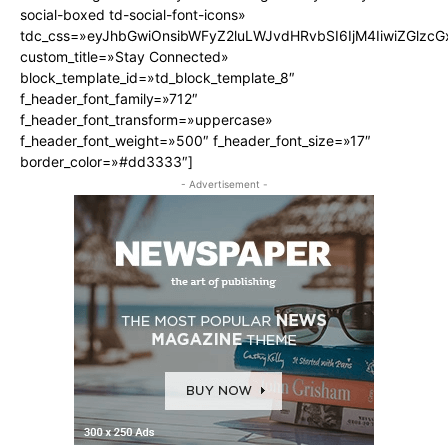
social-boxed td-social-font-icons»
tdc_css=»eyJhbGwiOnsibWFyZ2luLWJvdHRvbSI6IjM4IiwiZGlz
custom_title=»Stay Connected»
block_template_id=»td_block_template_8″
f_header_font_family=»712″
f_header_font_transform=»uppercase»
f_header_font_weight=»500″ f_header_font_size=»17″
border_color=»#dd3333″]
- Advertisement -