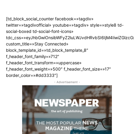
[td_block_social_counter facebook=»tagdiv»
twitter=»tagdivofficial» youtube=»tagdiv» style=»style8 td-
social-boxed td-social-font-icons»
tdc_css=»eyJhbGwiOnsibWFyZ2luLWJvdHRvbSI6IjM4IiwiZGlz
custom_title=»Stay Connected»
block_template_id=»td_block_template_8″
f_header_font_family=»712″
f_header_font_transform=»uppercase»
f_header_font_weight=»500″ f_header_font_size=»17″
border_color=»#dd3333″]
- Advertisement -