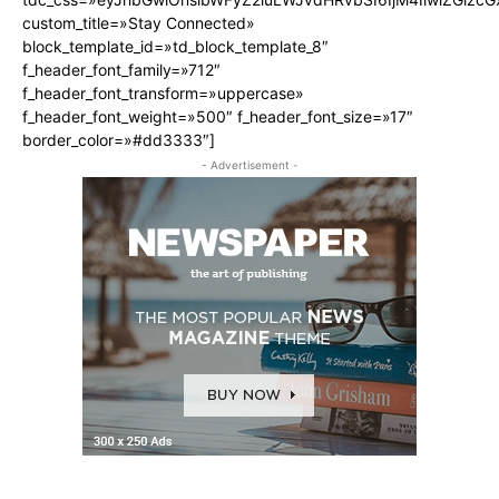
custom_title=»Stay Connected»
block_template_id=»td_block_template_8″
f_header_font_family=»712″
f_header_font_transform=»uppercase»
f_header_font_weight=»500″ f_header_font_size=»17″
border_color=»#dd3333″]
- Advertisement -