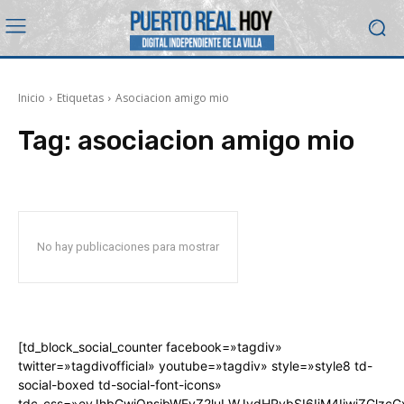
Inicio
Etiquetas
Asociacion amigo mio
Tag:
asociacion amigo mio
No hay publicaciones para mostrar
[td_block_social_counter facebook=»tagdiv»
twitter=»tagdivofficial» youtube=»tagdiv» style=»style8 td-
social-boxed td-social-font-icons»
tdc_css=»eyJhbGwiOnsibWFyZ2luLWJvdHRvbSI6IjM4IiwiZGlz