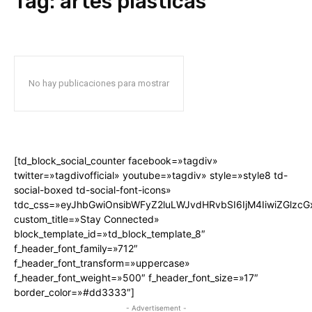
Tag:
artes plásticas
No hay publicaciones para mostrar
[td_block_social_counter facebook=»tagdiv»
twitter=»tagdivofficial» youtube=»tagdiv» style=»style8 td-
social-boxed td-social-font-icons»
tdc_css=»eyJhbGwiOnsibWFyZ2luLWJvdHRvbSI6IjM4IiwiZGlz
custom_title=»Stay Connected»
block_template_id=»td_block_template_8″
f_header_font_family=»712″
f_header_font_transform=»uppercase»
f_header_font_weight=»500″ f_header_font_size=»17″
border_color=»#dd3333″]
- Advertisement -