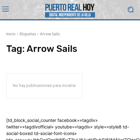
Inicio
Etiquetas
Arrow Sails
Tag:
Arrow Sails
No hay publicaciones para mostrar
[td_block_social_counter facebook=»tagdiv»
twitter=»tagdivofficial» youtube=»tagdiv» style=»style8 td-
social-boxed td-social-font-icons»
tdc_css=»eyJhbGwiOnsibWFyZ2luLWJvdHRvbSI6IjM4IiwiZGlz