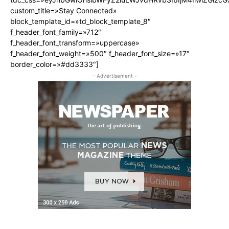
custom_title=»Stay Connected»
block_template_id=»td_block_template_8″
f_header_font_family=»712″
f_header_font_transform=»uppercase»
f_header_font_weight=»500″ f_header_font_size=»17″
border_color=»#dd3333″]
- Advertisement -