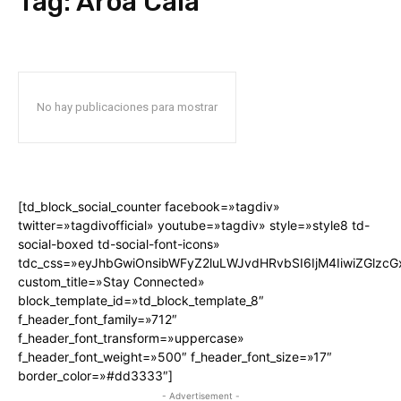
Tag:
Aroa Cala
No hay publicaciones para mostrar
[td_block_social_counter facebook=»tagdiv»
twitter=»tagdivofficial» youtube=»tagdiv» style=»style8 td-
social-boxed td-social-font-icons»
tdc_css=»eyJhbGwiOnsibWFyZ2luLWJvdHRvbSI6IjM4IiwiZGlz
custom_title=»Stay Connected»
block_template_id=»td_block_template_8″
f_header_font_family=»712″
f_header_font_transform=»uppercase»
f_header_font_weight=»500″ f_header_font_size=»17″
border_color=»#dd3333″]
- Advertisement -