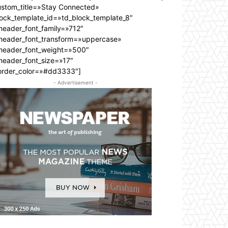
ustom_title=»Stay Connected»
lock_template_id=»td_block_template_8″
header_font_family=»712″
_header_font_transform=»uppercase»
_header_font_weight=»500″
header_font_size=»17″
order_color=»#dd3333″]
- Advertisement -