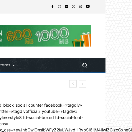
nterés
d_block_social_counter facebook=»tagdiv»
itter=»tagdivofficial» youtube=»tagdiv»
yle=»style8 td-social-boxed td-social-font-
ons»
dc_css=»eyJhbGwiOnsibWFyZ2luLWJvdHRvbSI6IjM4IiwiZGlzcGxhe