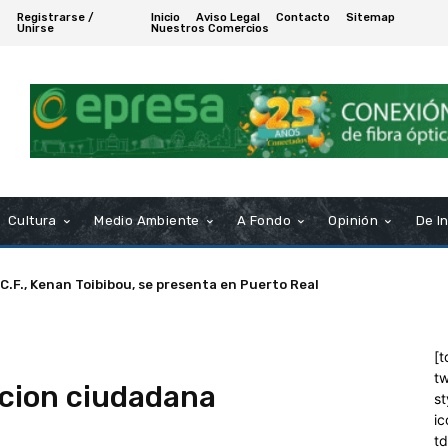
Registrarse /
Inicio
Aviso Legal
Contacto
Sitemap
Unirse
Nuestros Comercios
Cultura
Medio Ambiente
A Fondo
Opinión
De I
 C.F., Kenan Toibibou, se presenta en Puerto Real
[t
tw
acion ciudadana
st
ic
t