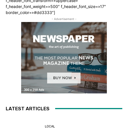
f_header_font_transform=»uppercase»
f_header_font_weight=»500″ f_header_font_size=»17″
border_color=»#dd3333″]
- Advertisement -
LATEST ARTICLES
LOCAL