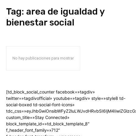
Tag:
area de igualdad y
bienestar social
No hay publicaciones para mostrar
[td_block_social_counter facebook=»tagdiv»
twitter=»tagdivofficial» youtube=»tagdiv» style=»style8 td-
social-boxed td-social-font-icons»
tdc_css=»eyJhbGwiOnsibWFyZ2luLWJvdHRvbSI6IjM4IiwiZGlz
custom_title=»Stay Connected»
block_template_id=»td_block_template_8″
f_header_font_family=»712″