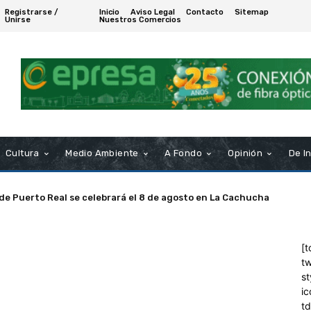
Registrarse /
Inicio
Aviso Legal
Contacto
Sitemap
Unirse
Nuestros Comercios
Cultura
Medio Ambiente
A Fondo
Opinión
De I
 de Puerto Real se celebrará el 8 de agosto en La Cachucha
[t
tw
st
ic
t