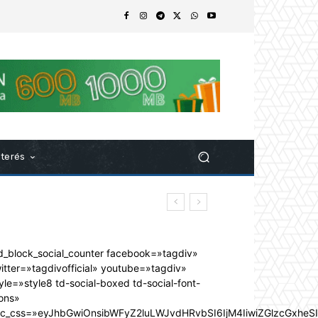
nterés
d_block_social_counter facebook=»tagdiv»
itter=»tagdivofficial» youtube=»tagdiv»
yle=»style8 td-social-boxed td-social-font-
ons»
dc_css=»eyJhbGwiOnsibWFyZ2luLWJvdHRvbSI6IjM4IiwiZGlzcGxhe