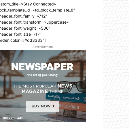
ustom_title=»Stay Connected»
lock_template_id=»td_block_template_8″
header_font_family=»712″
_header_font_transform=»uppercase»
_header_font_weight=»500″
header_font_size=»17″
order_color=»#dd3333″]
- Advertisement -