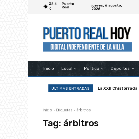
32.4
Puerto
jueves, 6 agosto,
Real
2026
C
Inicio
Local
Política
Deportes
La XXII Chistorrada
ÚLTIMAS ENTRADAS
Inicio
Etiquetas
árbitros
Tag:
árbitros