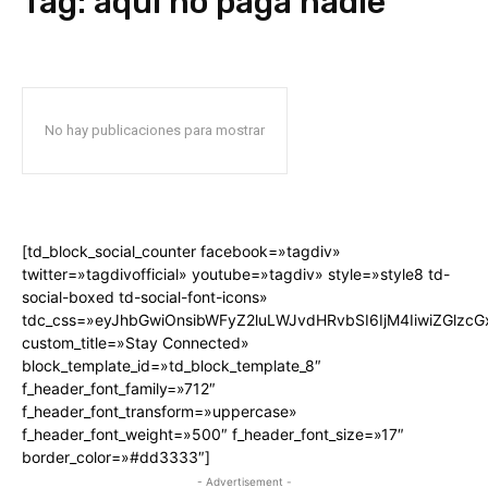
Tag:
aqui no paga nadie
No hay publicaciones para mostrar
[td_block_social_counter facebook=»tagdiv»
twitter=»tagdivofficial» youtube=»tagdiv» style=»style8 td-
social-boxed td-social-font-icons»
tdc_css=»eyJhbGwiOnsibWFyZ2luLWJvdHRvbSI6IjM4IiwiZGlz
custom_title=»Stay Connected»
block_template_id=»td_block_template_8″
f_header_font_family=»712″
f_header_font_transform=»uppercase»
f_header_font_weight=»500″ f_header_font_size=»17″
border_color=»#dd3333″]
- Advertisement -