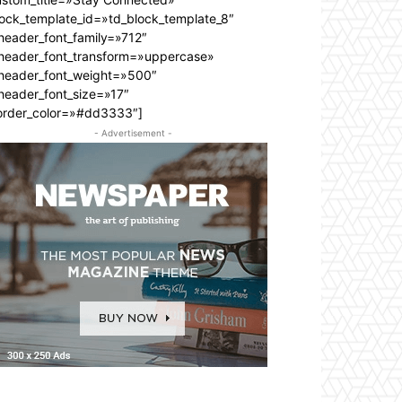
lock_template_id=»td_block_template_8″
header_font_family=»712″
_header_font_transform=»uppercase»
_header_font_weight=»500″
header_font_size=»17″
order_color=»#dd3333″]
- Advertisement -