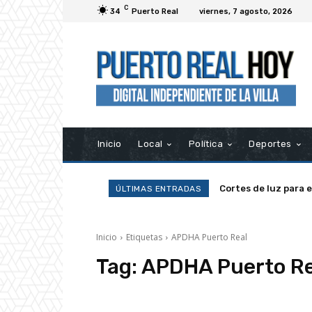
C
34
Puerto Real
viernes, 7 agosto, 2026
Inicio
Local
Política
Deportes
Cortes de luz para 
ÚLTIMAS ENTRADAS
Inicio
Etiquetas
APDHA Puerto Real
Tag:
APDHA Puerto Re