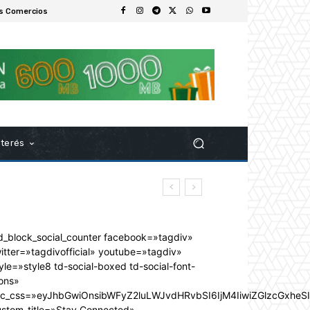
s Comercios
nterés
d_block_social_counter facebook=»tagdiv»
itter=»tagdivofficial» youtube=»tagdiv»
yle=»style8 td-social-boxed td-social-font-
ons»
dc_css=»eyJhbGwiOnsibWFyZ2luLWJvdHRvbSI6IjM4IiwiZGlzcGxhe
ustom_title=»Stay Connected»