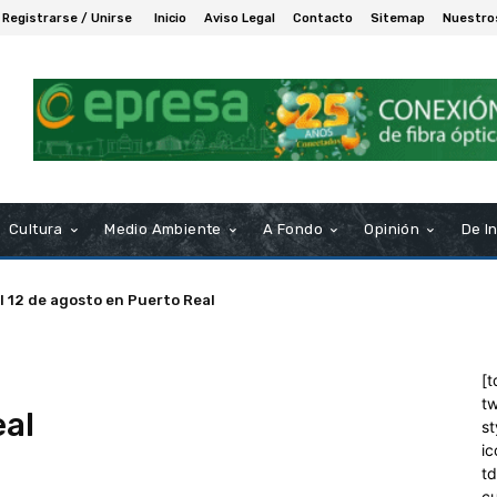
Registrarse / Unirse
Inicio
Aviso Legal
Contacto
Sitemap
Nuestro
Cultura
Medio Ambiente
A Fondo
Opinión
De I
el 12 de agosto en Puerto Real
[t
tw
al
st
ic
t
c