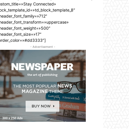
ustom_title=»Stay Connected»
lock_template_id=»td_block_template_8″
header_font_family=»712″
_header_font_transform=»uppercase»
_header_font_weight=»500″
header_font_size=»17″
order_color=»#dd3333″]
- Advertisement -