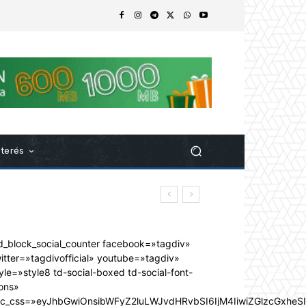
nterés
d_block_social_counter facebook=»tagdiv»
itter=»tagdivofficial» youtube=»tagdiv»
yle=»style8 td-social-boxed td-social-font-
ons»
dc_css=»eyJhbGwiOnsibWFyZ2luLWJvdHRvbSI6IjM4IiwiZGlzcGxhe