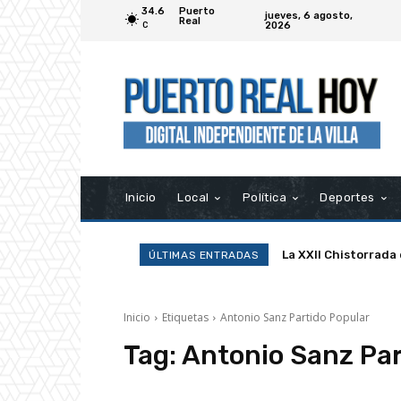
34.6
Puerto
jueves, 6 agosto,
Real
2026
C
Inicio
Local
Política
Deportes
La XXII Chistorrada
ÚLTIMAS ENTRADAS
Inicio
Etiquetas
Antonio Sanz Partido Popular
Tag:
Antonio Sanz Par