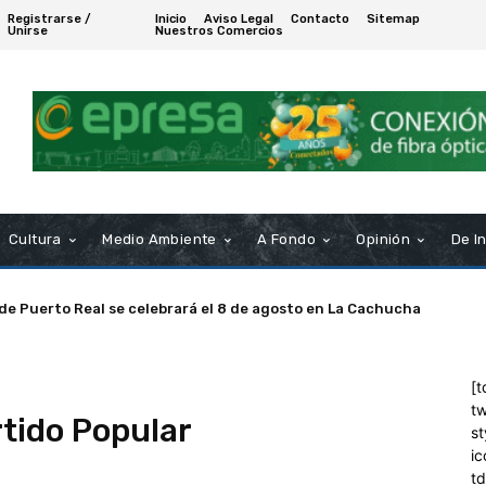
Registrarse /
Inicio
Aviso Legal
Contacto
Sitemap
Unirse
Nuestros Comercios
Cultura
Medio Ambiente
A Fondo
Opinión
De I
 de Puerto Real se celebrará el 8 de agosto en La Cachucha
[t
tw
tido Popular
st
ic
t