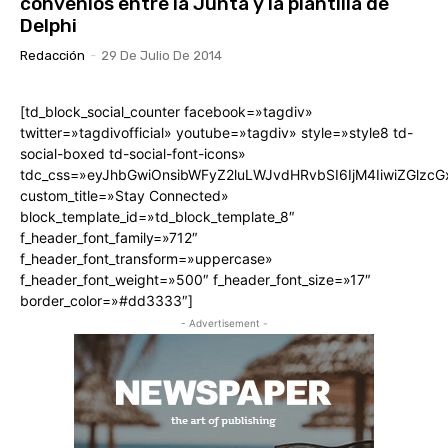
convenios entre la Junta y la plantilla de
Delphi
Redacción
-
29 De Julio De 2014
[td_block_social_counter facebook=»tagdiv»
twitter=»tagdivofficial» youtube=»tagdiv» style=»style8 td-
social-boxed td-social-font-icons»
tdc_css=»eyJhbGwiOnsibWFyZ2luLWJvdHRvbSI6IjM4IiwiZGlz
custom_title=»Stay Connected»
block_template_id=»td_block_template_8″
f_header_font_family=»712″
f_header_font_transform=»uppercase»
f_header_font_weight=»500″ f_header_font_size=»17″
border_color=»#dd3333″]
- Advertisement -