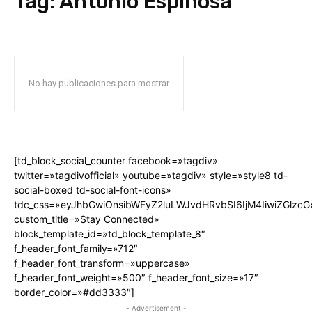
Tag:
Antonio Espinosa
No hay publicaciones para mostrar
[td_block_social_counter facebook=»tagdiv»
twitter=»tagdivofficial» youtube=»tagdiv» style=»style8 td-
social-boxed td-social-font-icons»
tdc_css=»eyJhbGwiOnsibWFyZ2luLWJvdHRvbSI6IjM4IiwiZGlz
custom_title=»Stay Connected»
block_template_id=»td_block_template_8″
f_header_font_family=»712″
f_header_font_transform=»uppercase»
f_header_font_weight=»500″ f_header_font_size=»17″
border_color=»#dd3333″]
- Advertisement -