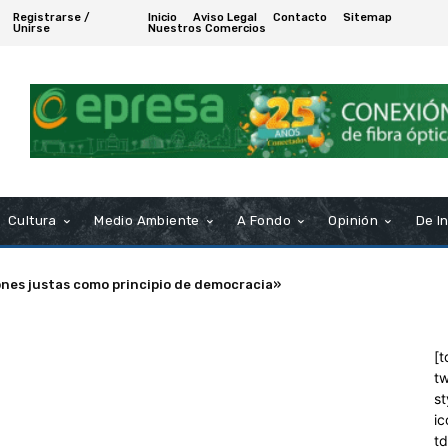
Registrarse /
Inicio
Aviso Legal
Contacto
Sitemap
Unirse
Nuestros Comercios
Cultura
Medio Ambiente
A Fondo
Opinión
De I
ones justas como principio de democracia»
[t
tw
st
ic
t