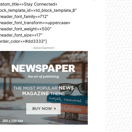
ustom_title=»Stay Connected»
lock_template_id=»td_block_template_8″
header_font_family=»712″
_header_font_transform=»uppercase»
_header_font_weight=»500″
header_font_size=»17″
order_color=»#dd3333″]
- Advertisement -