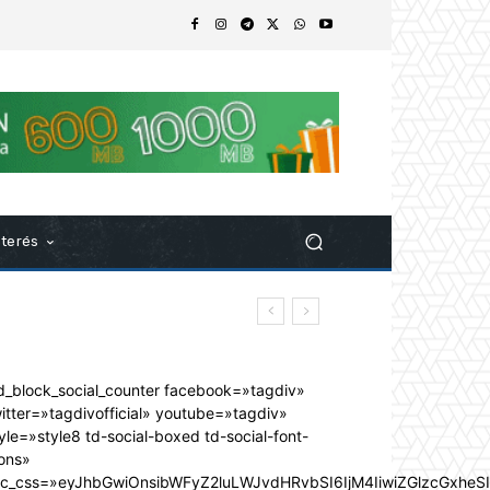
nterés
d_block_social_counter facebook=»tagdiv»
itter=»tagdivofficial» youtube=»tagdiv»
yle=»style8 td-social-boxed td-social-font-
ons»
dc_css=»eyJhbGwiOnsibWFyZ2luLWJvdHRvbSI6IjM4IiwiZGlzcGxhe