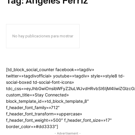
Tag:
Ángeles Ferriz
No hay publicaciones para mostrar
[td_block_social_counter facebook=»tagdiv»
twitter=»tagdivofficial» youtube=»tagdiv» style=»style8 td-
social-boxed td-social-font-icons»
tdc_css=»eyJhbGwiOnsibWFyZ2luLWJvdHRvbSI6IjM4IiwiZGlz
custom_title=»Stay Connected»
block_template_id=»td_block_template_8″
f_header_font_family=»712″
f_header_font_transform=»uppercase»
f_header_font_weight=»500″ f_header_font_size=»17″
border_color=»#dd3333″]
- Advertisement -